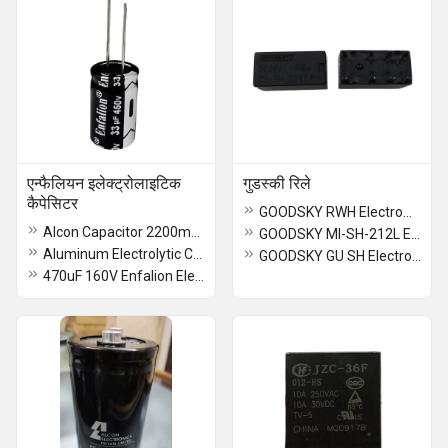
एन्फैलियन इलेक्ट्रोलाइटिक
गुडस्की रिले
कैपेसिटर
GOODSKY RWH Electromechanical Relay
Alcon Capacitor 2200mFD 200VDC
GOODSKY MI-SH-212L Electromechanical Relay
Aluminum Electrolytic Capacitor
GOODSKY GU SH Electromechanical Relay
470uF 160V Enfalion Electrolytic Capacitor