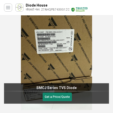
Diode House
TRUSTED
जीएसटी नंबर. 27AHQPB7430G1ZC
SELLER
SMCJ Series TVS Diode
Get a Price/Quote