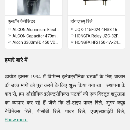
एल्कॉन कैपेसिटर
हांग एफए रिले
ALCON Aluminium Electrolytic Capacitors 10000MFD 63VDC (PG-6DI)
JQX-115F024-1HS3 16A 250VAC 6 Pin Power Relay
ALCON Capacitor 470mFD 450VDC
HONGFA Relay JZC-32FA-024-HSL1-555 24VDC 4 Pin Power Relay
Alcon 3300mFD 450 VDC Capacitor
HONGFA HF2150-1A-24DE 24VDC 30A 240VAC 4 Pin Relay
हमारे बारे में
डायोड हाउस 1994 में विभिन्न इलेक्ट्रॉनिक घटकों के लिए बाजार
की उच्च मांगों को पूरा करने के लिए शुरू किया गया था। स्थापना के
बाद से, हम औद्योगिक इलेक्ट्रॉनिक्स घटकों की एक विस्तृत श्रृंखला
का व्यापार कर रहे हैं जैसे कि टी-टाइप पावर रिले, शुगर क्यूब
नेविनेक्स रिले, पीसीबी रिले, पावर रिले, एचएसआईटी रिले,
एनफैलियन रिले,
Show more
और कई अन्य।